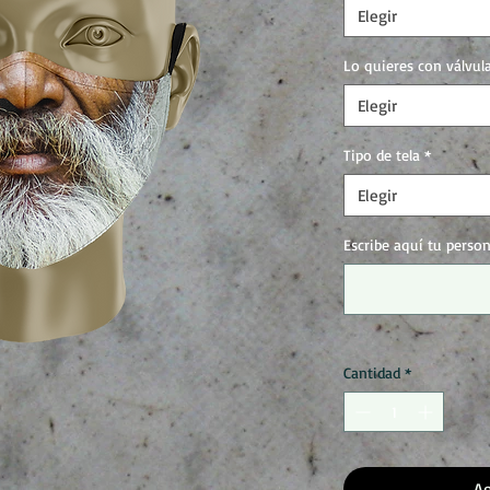
Elegir
Lo quieres con válvul
Elegir
Tipo de tela
*
Elegir
Escribe aquí tu perso
Cantidad
*
Ag