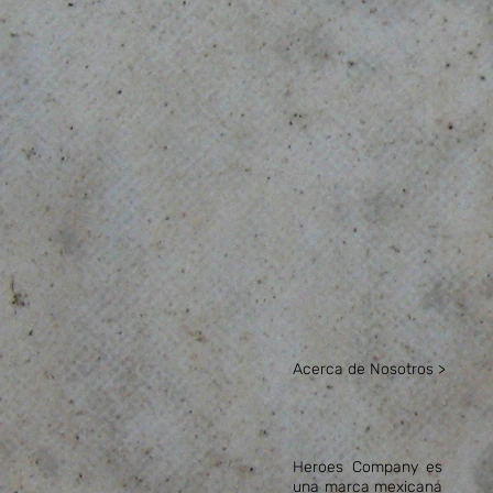
Acerca de Nosotros >
Heroes Company es
una marca mexicana