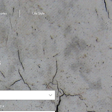
Iniciar sesión
ortes
Life Style
s
?
*