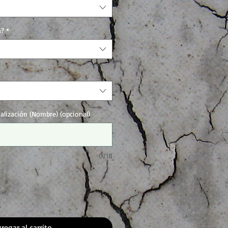
a?
*
nalización (Nombre) (opcional)
0/18
regar al carrito