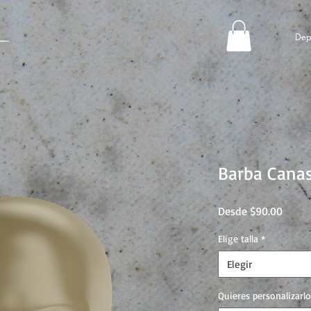
Dep
Barba Cana
Precio
Desde
$90.00
de
oferta
Elige talla
*
Elegir
Quieres personalizarlo