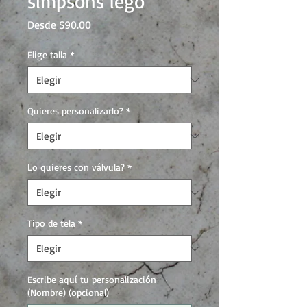
simpsons lego
Precio
Desde
$90.00
de
oferta
Elige talla
*
Quieres personalizarlo?
*
Lo quieres con válvula?
*
Tipo de tela
*
Escribe aquí tu personalización
(Nombre) (opcional)